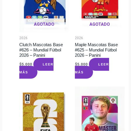
AGOTADO
AGOTADO
2026
2026
Clutch Mascotas Base
Maple Mascotas Base
#626 – Mundial Fútbol
#625 – Mundial Fútbol
2026 – Panini
2026 – Panini
$
5.000
$
5.000
LEER
LEER
MÁS
MÁS