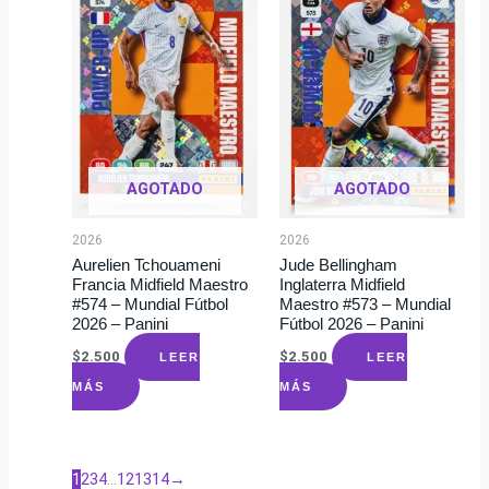
AGOTADO
AGOTADO
2026
2026
Aurelien Tchouameni
Jude Bellingham
Francia Midfield Maestro
Inglaterra Midfield
#574 – Mundial Fútbol
Maestro #573 – Mundial
2026 – Panini
Fútbol 2026 – Panini
$
2.500
$
2.500
LEER
LEER
MÁS
MÁS
1
2
3
4
…
12
13
14
→