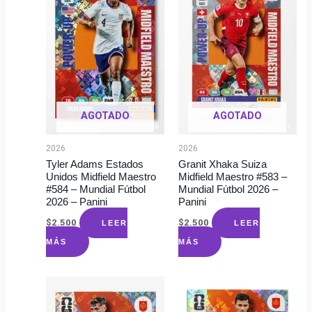
AGOTADO
AGOTADO
2026
2026
Tyler Adams Estados
Granit Xhaka Suiza
Unidos Midfield Maestro
Midfield Maestro #583 –
#584 – Mundial Fútbol
Mundial Fútbol 2026 –
2026 – Panini
Panini
$
2.500
$
2.500
LEER
LEER
MÁS
MÁS