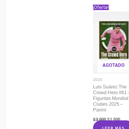
¡Oferta!
AGOTADO
2025
Luis Suárez The
Crowd Hero #61 
Figuritas Mundial
Clubes 2025 –
Panini
El
El
$
3.000
$
1.500
precio
prec
original
actu
LEER MÁS