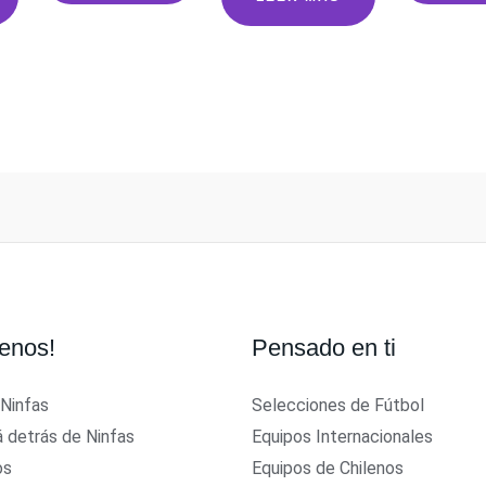
$3.000.
$1.500.
$3.0
era:
es:
00.
$3.000.
$1.500.
enos!
Pensado en ti
 Ninfas
Selecciones de Fútbol
á detrás de Ninfas
Equipos Internacionales
os
Equipos de Chilenos