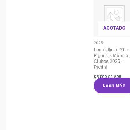
popularidad
AGOTADO
2025
Logo Oficial #1 –
Figuritas Mundial
Clubes 2025 –
Panini
El
El
$
3.000
$
1.500
precio
prec
original
actu
LEER MÁS
era:
es:
$3.000.
$1.5