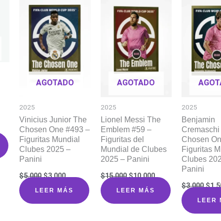
AGOTADO
AGOTADO
AGOT
2025
2025
2025
Vinicius Junior The
Lionel Messi The
Benjamin
Chosen One #493 –
Emblem #59 –
Cremaschi
io
Figuritas Mundial
Figuritas del
Chosen On
al
Clubes 2025 –
Mundial de Clubes
Figuritas M
Panini
2025 – Panini
Clubes 20
00.
Panini
El
El
El
El
$
5.000
$
3.000
$
15.000
$
10.000
precio
precio
precio
precio
El
$
3.000
$
1.5
original
actual
original
actual
prec
LEER MÁS
LEER MÁS
era:
es:
era:
es:
orig
LEER
$5.000.
$3.000.
$15.000.
$10.000.
era:
$3.0