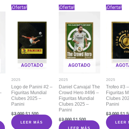
¡Oferta!
¡Oferta!
¡Oferta!
AGOTADO
AGOTADO
AGOT
2025
2025
2025
Logo de Panini #2 –
Daniel Carvajal The
Trofeo #3 
–
Figuritas Mundial
Crowd Hero #496 –
Figuritas M
Clubes 2025 –
Figuritas Mundial
Clubes 20
Panini
Clubes 2025 –
Panini
Panini
El
El
El
$
3.000
$
1.500
$
3.000
$
1.5
precio
precio
prec
El
El
$
3.000
$
1.500
original
actual
orig
io
precio
precio
LEER MÁS
LEER
era:
es:
era:
al
original
actual
LEER MÁS