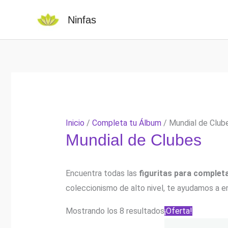
Ir
Ninfas
al
contenido
Inicio
/
Completa tu Álbum
/ Mundial de Club
Mundial de Clubes
Encuentra todas las
figuritas para completa
coleccionismo de alto nivel, te ayudamos a en
Ordenado
Mostrando los 8 resultados
¡Oferta!
por