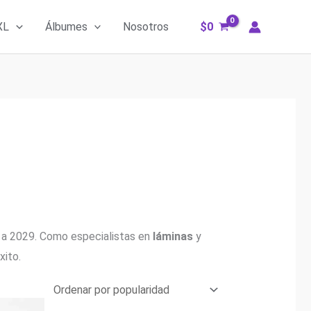
XL
Álbumes
Nosotros
$
0
 a 2029. Como especialistas en
láminas
y
xito.