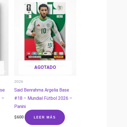
AGOTADO
2026
ase
Said Benrahma Argelia Base
 –
#18 – Mundial Fútbol 2026 –
Panini
$
600
LEER MÁS