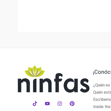
¡Conóc
¿Quién es
Quién est
Escríbem
Inside the