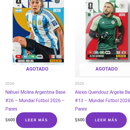
AGOTADO
AGOTADO
2026
2026
Nahuel Molina Argentina Base
Alexis Quendouz Argelia B
#26 – Mundial Fútbol 2026 –
#13 – Mundial Fútbol 2026
Panini
Panini
$
600
$
600
LEER MÁS
LEER MÁS