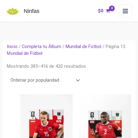
Ir
Ninfas
$
0
al
contenido
Inicio
/
Completa tu Álbum
/
Mundial de Fútbol
/ Página 13
Mundial de Fútbol
Ordenado
Mostrando 385–416 de 420 resultados
por
popularidad