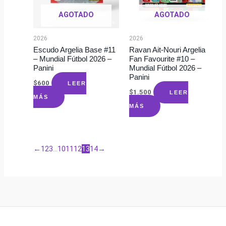
AGOTADO
AGOTADO
2026
2026
Escudo Argelia Base #11
Ravan Ait-Nouri Argelia
– Mundial Fútbol 2026 –
Fan Favourite #10 –
Panini
Mundial Fútbol 2026 –
Panini
$
600
LEER
$
1.500
LEER
MÁS
MÁS
←
1
2
3
…
10
11
12
13
14
→