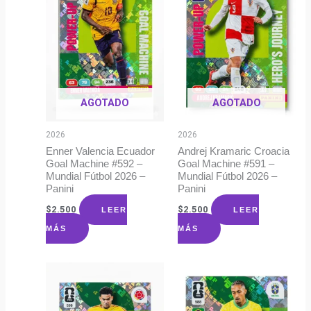
AGOTADO
AGOTADO
2026
2026
Enner Valencia Ecuador
Andrej Kramaric Croacia
Goal Machine #592 –
Goal Machine #591 –
Mundial Fútbol 2026 –
Mundial Fútbol 2026 –
Panini
Panini
$
2.500
$
2.500
LEER
LEER
MÁS
MÁS