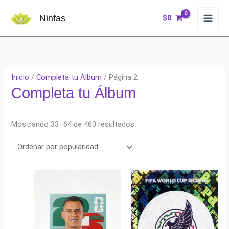
Ir
Ninfas
$
0
al
contenido
Inicio
/
Completa tu Álbum
/ Página 2
Completa tu Álbum
Ordenado
Mostrando 33–64 de 460 resultados
por
popularidad