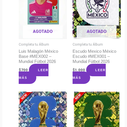
AGOTADO
AGOTADO
Completa tu Álbum
Completa tu Álbum
Luis Malagón México
Escudo Mexico México
Base #MEX002 –
Escudo #MEX001 –
Mundial Fútbol 2026
Mundial Fútbol 2026
$
700
$
1.000
LEER
LEER
MÁS
MÁS