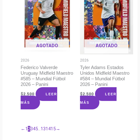
AGOTADO
AGOTADO
2026
2026
Federico Valverde
Tyler Adams Estados
Uruguay Midfield Maestro
Unidos Midfield Maestro
#585 – Mundial Fútbol
#584 – Mundial Fútbol
2026 – Panini
2026 – Panini
$
2.500
$
2.500
LEER
LEER
MÁS
MÁS
←
1
2
3
4
5
…
13
14
15
→