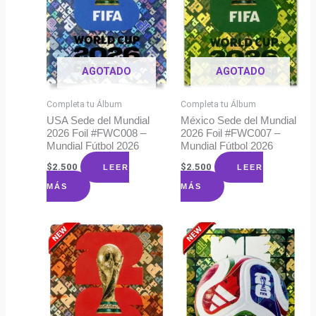
AGOTADO
AGOTADO
Completa tu Álbum
Completa tu Álbum
USA Sede del Mundial
México Sede del Mundial
2026 Foil #FWC008 –
2026 Foil #FWC007 –
Mundial Fútbol 2026
Mundial Fútbol 2026
$
2.500
$
2.500
LEER
LEER
MÁS
MÁS