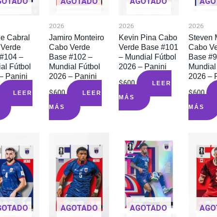
GOTADO
AGOTADO
AGOTADO
AGO
2026
2026
2026
e Cabral
Jamiro Monteiro
Kevin Pina Cabo
Steven 
 Verde
Cabo Verde
Verde Base #101
Cabo V
#104 –
Base #102 –
– Mundial Fútbol
Base #9
al Fútbol
Mundial Fútbol
2026 – Panini
Mundial
– Panini
2026 – Panini
2026 – 
$
600
LEER
$
600
$
600
LEER
LEER
MÁS
MÁS
MÁS
GOTADO
AGOTADO
AGOTADO
AGO