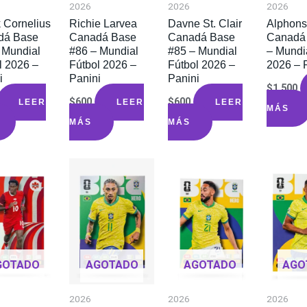
2026
2026
2026
 Cornelius
Richie Larvea
Davne St. Clair
Alphons
dá Base
Canadá Base
Canadá Base
Canadá 
 Mundial
#86 – Mundial
#85 – Mundial
– Mundi
l 2026 –
Fútbol 2026 –
Fútbol 2026 –
2026 – 
i
Panini
Panini
$
1.500
$
600
$
600
LEER
LEER
LEER
MÁS
MÁS
MÁS
GOTADO
AGOTADO
AGOTADO
AGO
2026
2026
2026