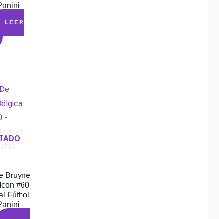
Panini
LEER
TADO
e Bruyne
 Icon #60
al Fútbol
Panini