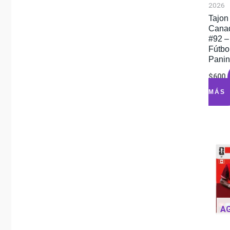
2026
Tajon
Cana
#92 –
Fútbo
Panin
$
600
MÁS
A