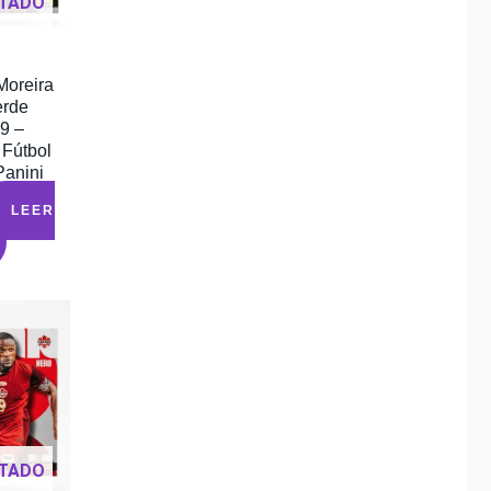
TADO
Moreira
erde
9 –
 Fútbol
Panini
LEER
TADO