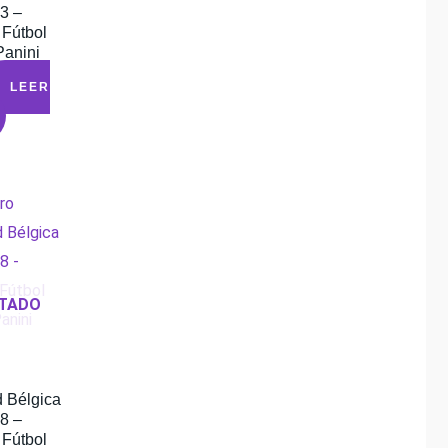
3 –
 Fútbol
Panini
LEER
TADO
d Bélgica
8 –
 Fútbol