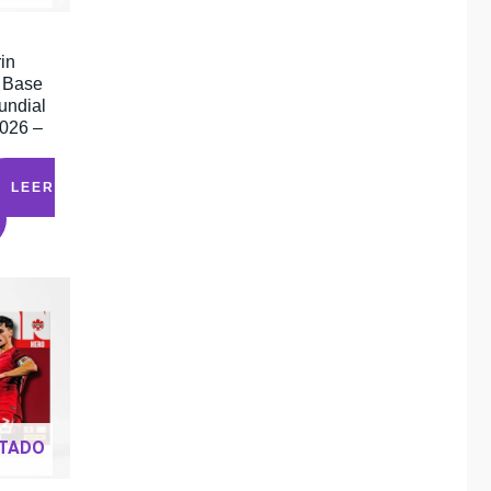
in
 Base
undial
2026 –
LEER
TADO