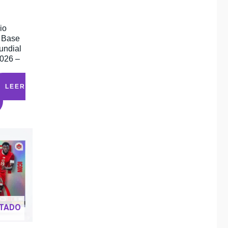
n
io
 Base
undial
2026 –
LEER
TADO