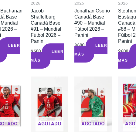
2026
2026
2026
 Buchanan
Jacob
Jonathan Osorio
Stephe
dá Base
Shaffelburg
Canadá Base
Eustaqu
 Mundial
Canadá Base
#90 – Mundial
Canadá
l 2026 –
#91 – Mundial
Fútbol 2026 –
#88 – M
i
Fútbol 2026 –
Panini
Fútbol 
Panini
Panini
$
600
LEER
LEER
$
600
$
600
LEER
MÁS
MÁS
MÁS
GOTADO
AGOTADO
AGOTADO
AGO