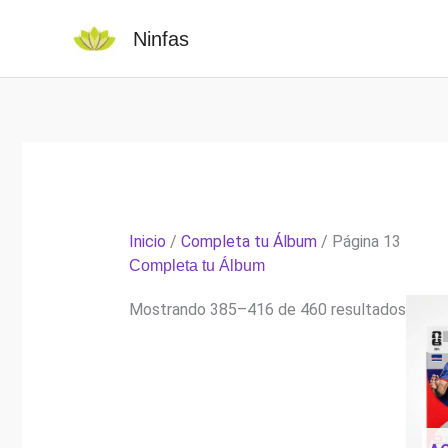
Ir
Ninfas
al
contenido
Inicio
/
Completa tu Álbum
/ Página 13
Completa tu Álbum
Orden
Mostrando 385–416 de 460 resultados
por
popul