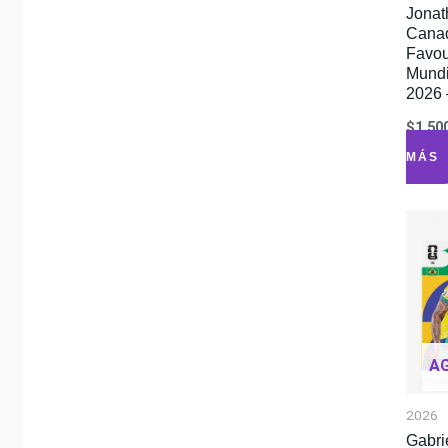
Jonat
Cana
Favou
Mundi
2026 
$
1.50
MÁS
A
2026
Gabri