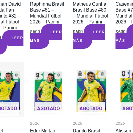
han David
Raphinha Brasil
Matheus Cunha
Casemir
dá Fan
Base #81 –
Brasil Base #80
Base #7
rite #82 –
Mundial Fútbol
– Mundial Fútbol
Mundial
al Fútbol
2026 – Panini
2026 – Panini
2026 – 
– Panini
$
600
$
600
$
600
LEER
LEER
0
LEER
MÁS
MÁS
MÁS
GOTADO
AGOTADO
AGOTADO
AGO
2026
2026
2026
el
Eder Militao
Danilo Brasil
Alisson 