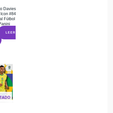
o Davies
Icon #84
al Fútbol
Panini
LEER
TADO