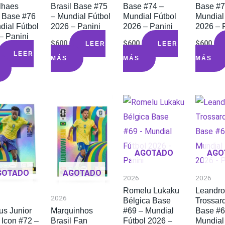
lhaes
Brasil Base #75
Base #74 –
Base #7
l Base #76
– Mundial Fútbol
Mundial Fútbol
Mundial
dial Fútbol
2026 – Panini
2026 – Panini
2026 – 
– Panini
$
600
$
600
$
600
LEER
LEER
LEER
MÁS
MÁS
MÁS
AGOTADO
AGO
GOTADO
AGOTADO
2026
2026
Romelu Lukaku
Leandro
2026
Bélgica Base
Trossar
us Junior
Marquinhos
#69 – Mundial
Base #6
 Icon #72 –
Brasil Fan
Fútbol 2026 –
Mundial