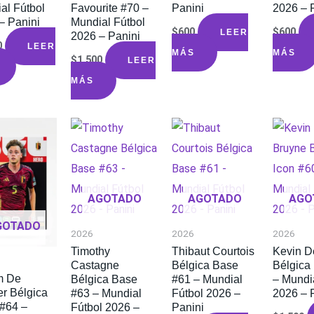
al Fútbol
Favourite #70 –
Panini
2026 – 
– Panini
Mundial Fútbol
$
600
$
600
LEER
2026 – Panini
0
LEER
MÁS
MÁS
$
1.500
LEER
MÁS
AGOTADO
AGOTADO
AGO
GOTADO
2026
2026
2026
Timothy
Thibaut Courtois
Kevin D
Castagne
Bélgica Base
Bélgica
m De
Bélgica Base
#61 – Mundial
– Mundi
r Bélgica
#63 – Mundial
Fútbol 2026 –
2026 – 
#64 –
Fútbol 2026 –
Panini