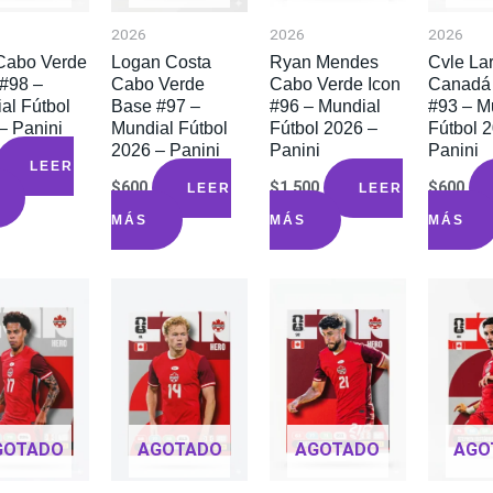
2026
2026
2026
Cabo Verde
Logan Costa
Ryan Mendes
Cvle Lar
#98 –
Cabo Verde
Cabo Verde Icon
Canadá
al Fútbol
Base #97 –
#96 – Mundial
#93 – M
– Panini
Mundial Fútbol
Fútbol 2026 –
Fútbol 
2026 – Panini
Panini
Panini
LEER
$
600
$
1.500
$
600
LEER
LEER
MÁS
MÁS
MÁS
GOTADO
AGOTADO
AGOTADO
AGO