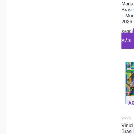
Maga
Brasi
– Mun
2026 
$
600
MÁS
A
2026
Vinici
Brasil