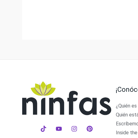
¡Conóc
¿Quién es
Quién est
Escríbem
Inside the