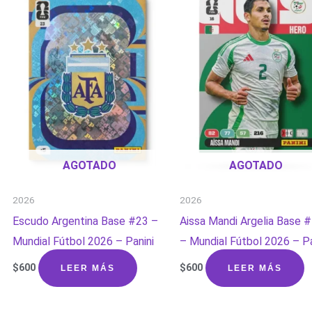
AGOTADO
AGOTADO
2026
2026
Escudo Argentina Base #23 –
Aissa Mandi Argelia Base 
Mundial Fútbol 2026 – Panini
– Mundial Fútbol 2026 – Pa
$
600
$
600
LEER MÁS
LEER MÁS