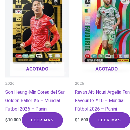
AGOTADO
AGOTADO
2026
2026
Son Heung-Min Corea del Sur
Ravan Ait-Nouri Argelia Fan
Golden Baller #6 – Mundial
Favourite #10 – Mundial
Fútbol 2026 – Panini
Fútbol 2026 – Panini
$
10.000
$
1.500
LEER MÁS
LEER MÁS