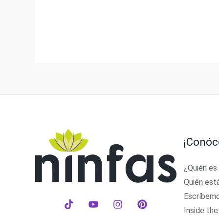
¡Conóc
¿Quién es
Quién est
Escríbem
Inside the