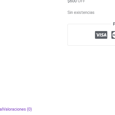
$
600
OFF
Sin existencias
al
Valoraciones (0)