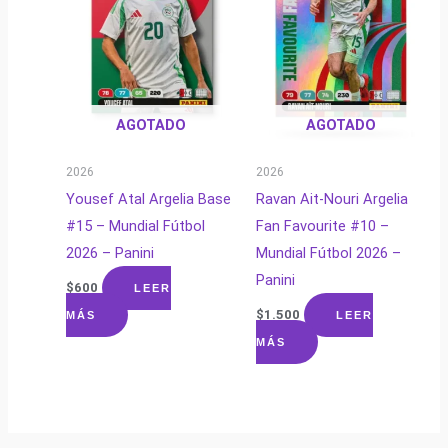
AGOTADO
AGOTADO
2026
2026
Yousef Atal Argelia Base
Ravan Ait-Nouri Argelia
#15 – Mundial Fútbol
Fan Favourite #10 –
2026 – Panini
Mundial Fútbol 2026 –
Panini
$
600
LEER
$
1.500
MÁS
LEER
MÁS