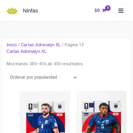
Ir
Ninfas
$
0
al
contenido
Inicio
/
Cartas Adrenalyn XL
/ Página 13
Cartas Adrenalyn XL
Ordenado
Mostrando 385–416 de 455 resultados
por
popularidad