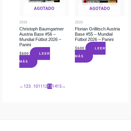
AGOTADO
AGOTADO
2026
2026
Christoph Baumgartner
Florian Grillitsch Austria
Austria Base #56 –
Base #55 – Mundial
Mundial Fútbol 2026 –
Fútbol 2026 – Panini
Panini
$
600
LEER
$
600
LEER
MÁS
MÁS
←
1
2
3
…
10
11
12
13
14
15
→