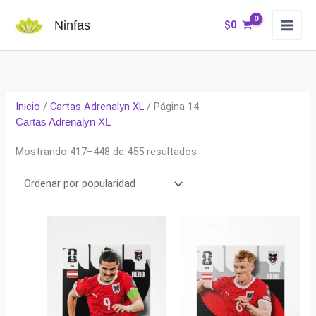
Ir
Ninfas
$
0
al
contenido
Inicio
/
Cartas Adrenalyn XL
/ Página 14
Cartas Adrenalyn XL
Ordenado
Mostrando 417–448 de 455 resultados
por
popularidad