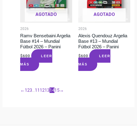
AGOTADO
AGOTADO
2026
2026
Ramv Bensebaini Argelia
Alexis Quendouz Argelia
Base #14 – Mundial
Base #13 – Mundial
Fútbol 2026 – Panini
Fútbol 2026 – Panini
$
600
$
600
LEER
LEER
MÁS
MÁS
←
1
2
3
…
11
12
13
14
15
→