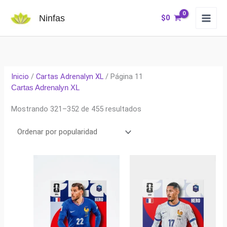
Ir
Ninfas
$
0
al
contenido
Inicio
/
Cartas Adrenalyn XL
/ Página 11
Cartas Adrenalyn XL
Ordenado
Mostrando 321–352 de 455 resultados
por
popularidad