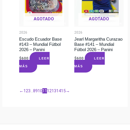
AGOTADO
AGOTADO
2026
2026
Escudo Ecuador Base
Jearl Margaritha Curazao
#143 – Mundial Fútbol
Base #141 – Mundial
2026 – Panini
Fútbol 2026 – Panini
$
600
$
600
LEER
LEER
MÁS
MÁS
←
1
2
3
…
8
9
10
11
12
13
14
15
→