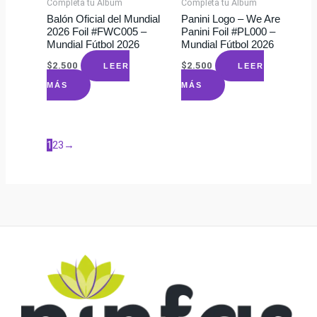
Completa tu Álbum
Completa tu Álbum
Balón Oficial del Mundial
Panini Logo – We Are
2026 Foil #FWC005 –
Panini Foil #PL000 –
Mundial Fútbol 2026
Mundial Fútbol 2026
$
2.500
$
2.500
LEER
LEER
MÁS
MÁS
1
2
3
→