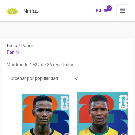
Ir
Ninfas
$
0
al
contenido
Inicio
/ Panini
Panini
Ordenado
Mostrando 1–32 de 86 resultados
por
popularidad