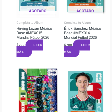
AGOTADO
AGOTADO
Completa tu Álbum
Completa tu Álbum
Hirving Lozan México
Érick Sánchez México
Base #MEX015 –
Base #MEX014 –
Mundial Fútbol 2026
Mundial Fútbol 2026
$
700
$
700
LEER
LEER
MÁS
MÁS