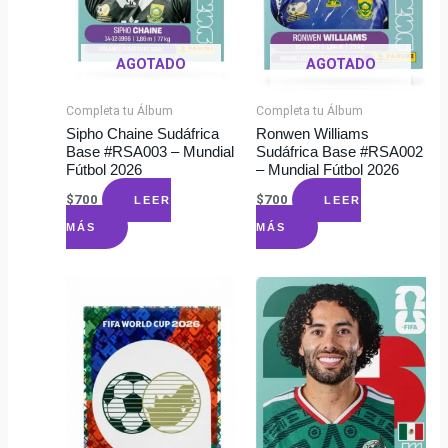
AGOTADO
AGOTADO
Completa tu Álbum
Completa tu Álbum
Sipho Chaine Sudáfrica
Ronwen Williams
Base #RSA003 – Mundial
Sudáfrica Base #RSA002
Fútbol 2026
– Mundial Fútbol 2026
$
700
$
700
LEER
LEER
MÁS
MÁS