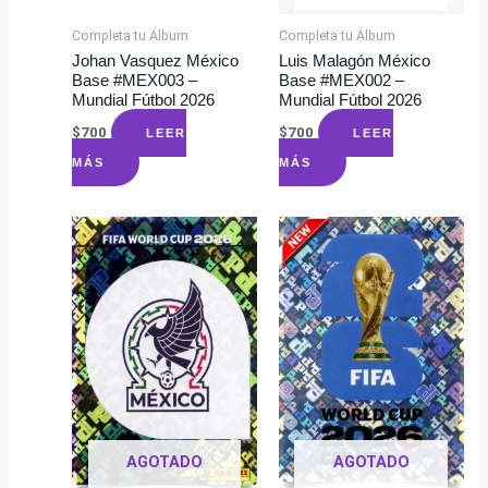
Completa tu Álbum
Completa tu Álbum
Johan Vasquez México
Luis Malagón México
Base #MEX003 –
Base #MEX002 –
Mundial Fútbol 2026
Mundial Fútbol 2026
$
700
$
700
LEER
LEER
MÁS
MÁS
AGOTADO
AGOTADO