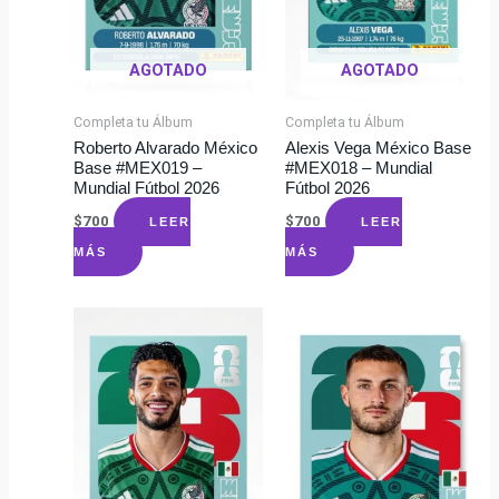
AGOTADO
AGOTADO
Completa tu Álbum
Completa tu Álbum
Roberto Alvarado México
Alexis Vega México Base
Base #MEX019 –
#MEX018 – Mundial
Mundial Fútbol 2026
Fútbol 2026
$
700
$
700
LEER
LEER
MÁS
MÁS