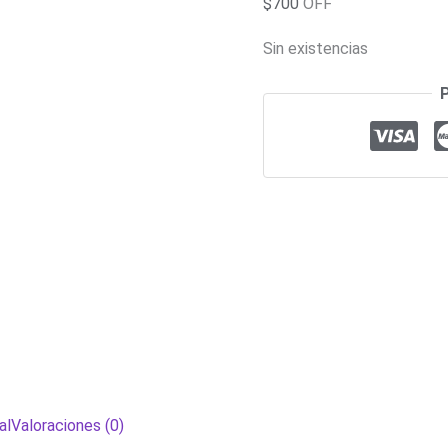
$
700
OFF
Sin existencias
al
Valoraciones (0)