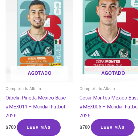
AGOTADO
AGOTADO
Completa tu Álbum
Completa tu Álbum
Orbelin Pineda México Base
Cesar Montes México Bas
#MEX011 – Mundial Fútbol
#MEX005 – Mundial Fútbo
2026
2026
$
700
$
700
LEER MÁS
LEER MÁS