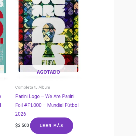
AGOTADO
Completa tu Álbum
e
Panini Logo – We Are Panini
l
Foil #PL000 – Mundial Fútbol
2026
$
2.500
LEER MÁS