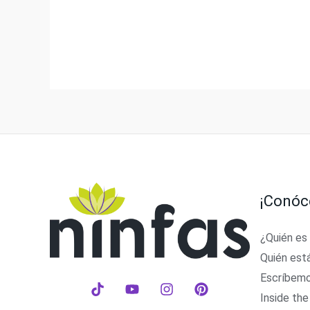
¡Conóc
¿Quién es
Quién est
Escríbem
Inside the