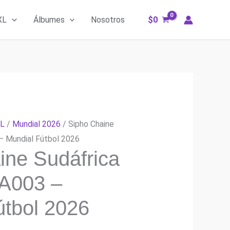
XL
Álbumes
Nosotros
$
0
XL
/
Mundial 2026
/ Sipho Chaine
– Mundial Fútbol 2026
ine Sudáfrica
A003 –
útbol 2026