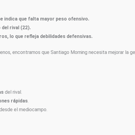
ue indica que falta mayor peso ofensivo.
el rival (22).
os, lo que refleja debilidades defensivas.
os, encontramos que Santiago Morning necesita mejorar la gener
as
del rival.
ones rápidas
.
 desde el mediocampo.