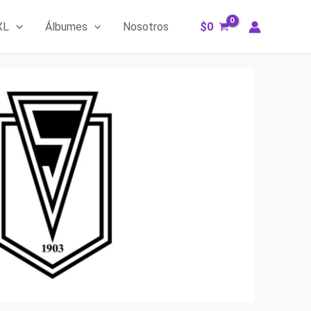
XL
Álbumes
Nosotros
$
0