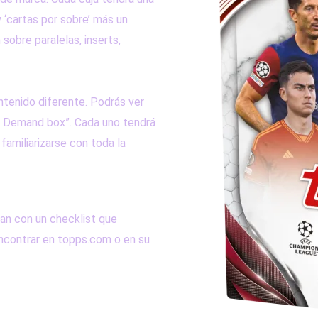
y ‘cartas por sobre’ más un
sobre paralelas, inserts,
ntenido diferente. Podrás ver
On Demand box”. Cada uno tendrá
familiarizarse con toda la
an con un checklist que
ncontrar en topps.com o en su