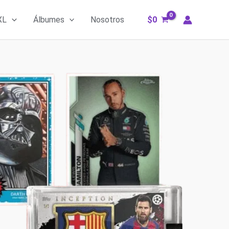
XL
Álbumes
Nosotros
$
0