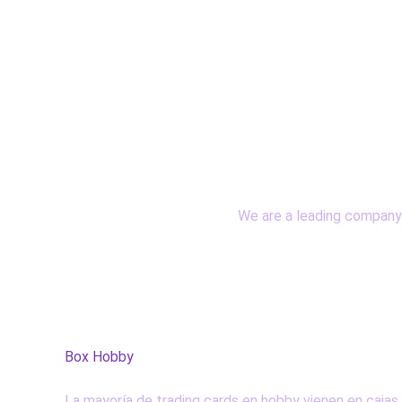
We are a leading company 
Box Hobby
La mayoría de trading cards en hobby vienen en cajas