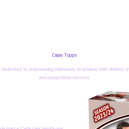
Cajas Topps
dedicated to empowering individuals to achieve their dreams th
and exceptional services.
 de marca. Cada caja tendrá una