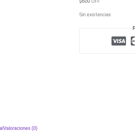
$
600
OFF
Sin existencias
al
Valoraciones (0)