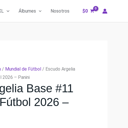
XL
Álbumes
Nosotros
$
0
m
/
Mundial de Fútbol
/ Escudo Argelia
l 2026 – Panini
gelia Base #11
 Fútbol 2026 –