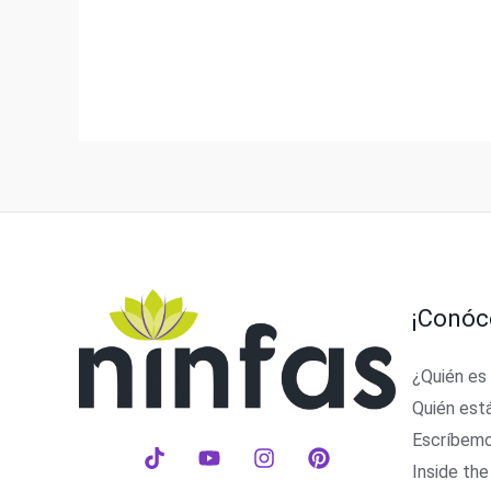
¡Conóc
¿Quién es
Quién est
Escríbem
Inside the