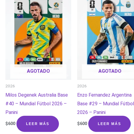
AGOTADO
AGOTADO
2026
2026
Milos Degenek Australia Base
Enzo Fernandez Argentina
#40 – Mundial Fútbol 2026 –
Base #29 – Mundial Fútbol
Panini
2026 – Panini
$
600
$
600
LEER MÁS
LEER MÁS