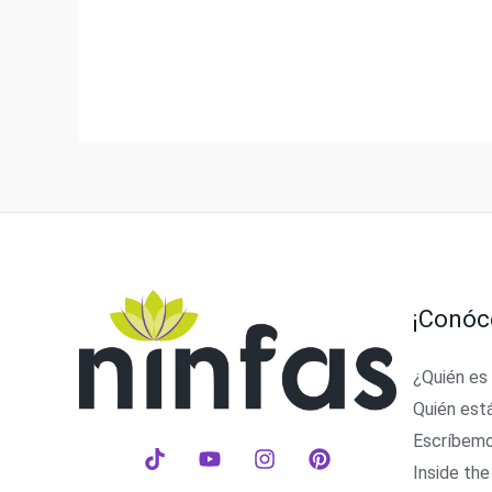
¡Conóc
¿Quién es
Quién est
Escríbem
Inside the