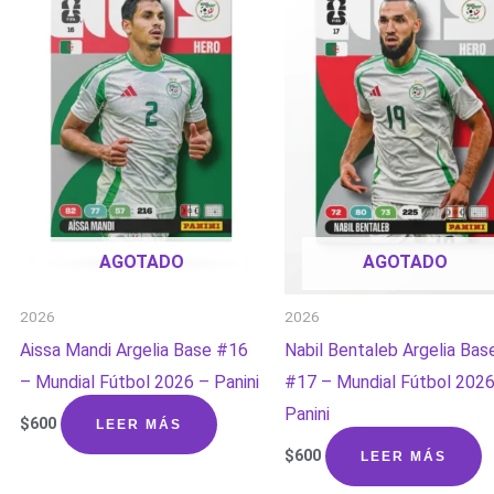
AGOTADO
AGOTADO
2026
2026
Aissa Mandi Argelia Base #16
Nabil Bentaleb Argelia Bas
– Mundial Fútbol 2026 – Panini
#17 – Mundial Fútbol 2026
Panini
$
600
LEER MÁS
$
600
LEER MÁS